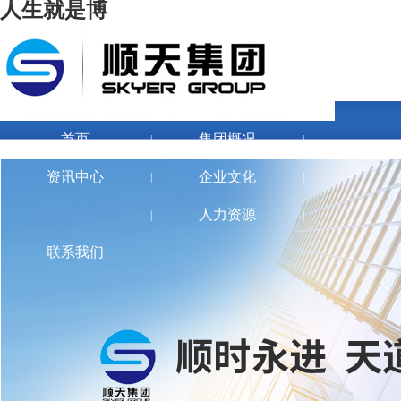
人生就是博
首页
集团概况
|
|
资讯中心
企业文化
|
|
人力资源
|
|
联系我们