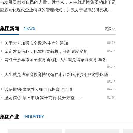
与发展贡献着自己的力量。近年来，人生就是博集团构建了适
应多元化现代企业特点的管理模式，并致力于城市品牌形象....
集团新闻
NEWS
更多>>
06-28
关于大力加强安全经营/生产的通知
05-16
坚定发展信心，化危机育新机 ，开新局应变局
网红长沙再添亲子教育新地标 人生就是博家庭教育博物..
05-15
人生就是博家庭教育博物馆在湘江新区洋沙湖旅游景区隆..
05-15
04-18
诚信履约/建发养云项目1#栋喜封金顶
02-04
坚定信心 顺应市场 实干前行 提升效益 —..
集团产业
INDUSTRY