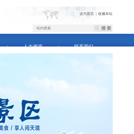
设为首页
|
收藏本站
人力资源
联系我们
|
|