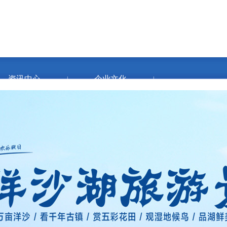
资讯中心
企业文化
|
|