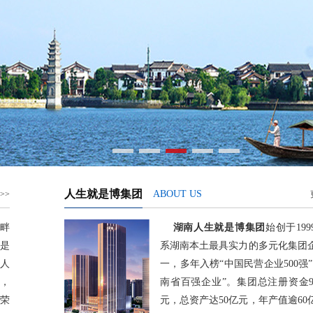
人生就是博集团
ABOUT US
>>
畔
湖南人生就是博集团
始创于1999年
就是
系湖南本土最具实力的多元化集团
南人
一，多年入榜“中国民营企业500强”
，
南省百强企业”。集团总注册资金9
繁荣
元，总资产达50亿元 ，年产值逾60亿