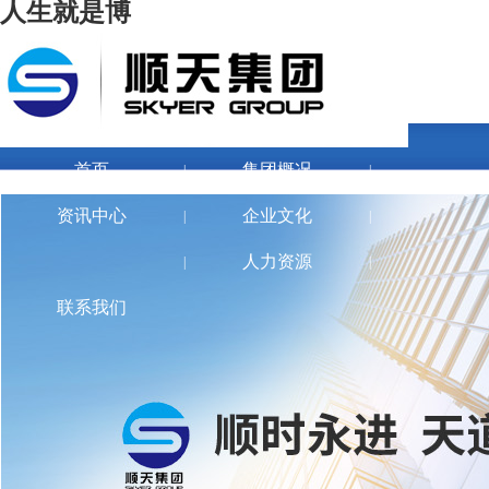
人生就是博
首页
集团概况
|
|
资讯中心
企业文化
|
|
人力资源
|
|
联系我们