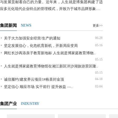
与发展贡献着自己的力量 。近年来，人生就是博集团构建了适
应多元化现代企业特点的管理模式，并致力于城市品牌形象....
集团新闻
NEWS
更多>>
06-28
关于大力加强安全经营/生产的通知
05-16
坚定发展信心，化危机育新机 ，开新局应变局
网红长沙再添亲子教育新地标 人生就是博家庭教育博物..
05-15
人生就是博家庭教育博物馆在湘江新区洋沙湖旅游景区隆..
05-15
04-18
诚信履约/建发养云项目1#栋喜封金顶
02-04
坚定信心 顺应市场 实干前行 提升效益 —..
集团产业
INDUSTRY