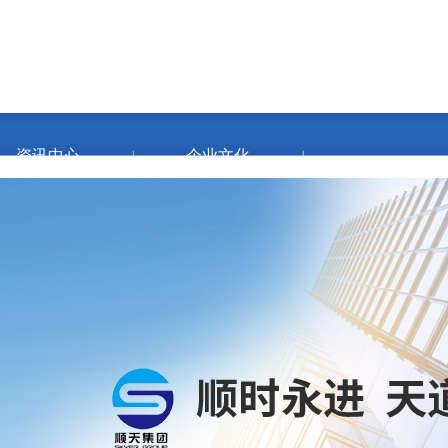
资讯中心
企业文化
|
|