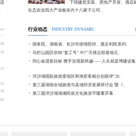
了适
下辖建筑安装、房地产开发、酒店旅
.
生态农业四大产业板块共十八家子公司....
行业动态
INDUSTRY DYNAMIC
>>
-28
国务院、湖南省、长沙市疫情防控、惠企利民系列..
-16
马栏山园区吹响“复工号” 中广天择总部基地元..
同心奋进新目标 携手实现新跨越——人生就是博建设集.
-15
洋沙湖国际旅游度假区和渔窑客栈分别获评“20..
-15
第三届湖南全域旅游与县域经济发展研讨会 暨《..
-18
第三届洋沙湖湖湘民俗文化旅游节隆重开幕
-04