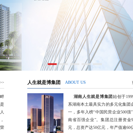
人生就是博集团
ABOUT US
>>
畔
湖南人生就是博集团
始创于1999年
就是
系湖南本土最具实力的多元化集团
南人
一 ，多年入榜“中国民营企业500强” 
，
南省百强企业”。集团总注册资金9.
繁荣
元，总资产达50亿元，年产值逾60亿元