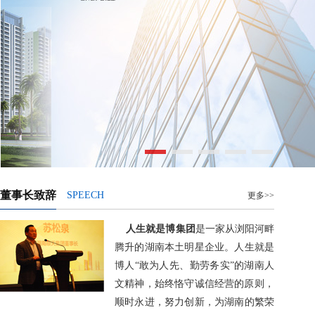
董事长致辞
SPEECH
更多>>
人生就是博集团
是一家从浏阳河畔
腾升的湖南本土明星企业 。人生就是
博人“敢为人先、勤劳务实”的湖南人
文精神，始终恪守诚信经营的原则 ，
顺时永进，努力创新 ，为湖南的繁荣