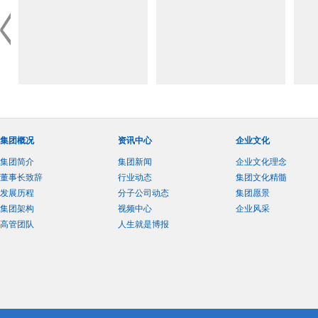
集团概况
资讯中心
企业文化
集团简介
集团新闻
企业文化理念
董事长致辞
行业动态
集团文化精髓
发展历程
分子公司动态
集团愿景
集团架构
视频中心
企业风采
高管团队
人生就是博报