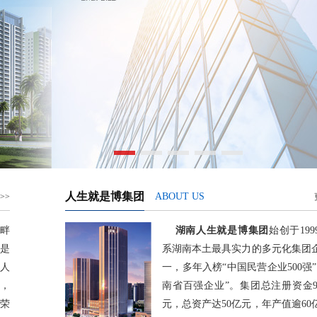
人生就是博集团
ABOUT US
>>
畔
湖南人生就是博集团
始创于1999
就是
系湖南本土最具实力的多元化集团
南人
一，多年入榜“中国民营企业500强”
，
南省百强企业” 。集团总注册资金9
繁荣
元 ，总资产达50亿元，年产值逾60亿元