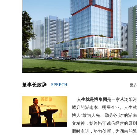
董事长致辞
SPEECH
更多
人生就是博集团
是一家从浏阳河
腾升的湖南本土明星企业。人生
博人“敢为人先、勤劳务实”的湖
文精神，始终恪守诚信经营的原则
顺时永进，努力创新 ，为湖南的