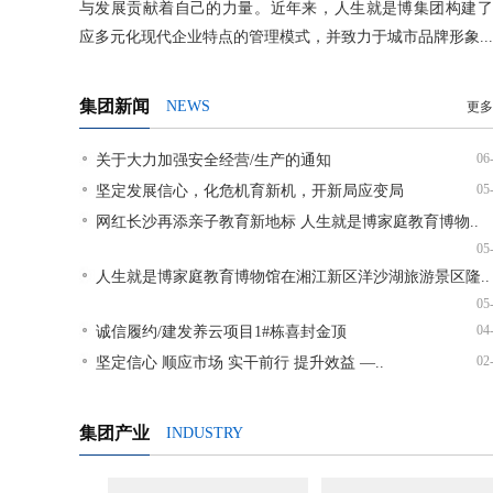
与发展贡献着自己的力量。近年来 ，人生就是博集团构建
应多元化现代企业特点的管理模式，并致力于城市品牌形象...
集团新闻
NEWS
更多
06
关于大力加强安全经营/生产的通知
05
坚定发展信心，化危机育新机，开新局应变局
网红长沙再添亲子教育新地标 人生就是博家庭教育博物..
05
人生就是博家庭教育博物馆在湘江新区洋沙湖旅游景区隆..
05
04
诚信履约/建发养云项目1#栋喜封金顶
02
坚定信心 顺应市场 实干前行 提升效益 —..
集团产业
INDUSTRY