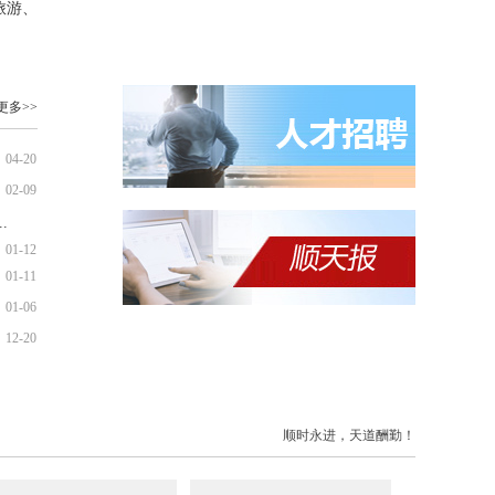
游 、
更多>>
04-20
02-09
.
01-12
01-11
01-06
12-20
顺时永进 ，天道酬勤！